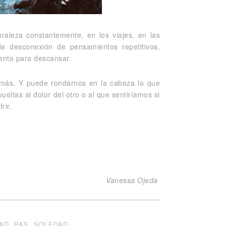
raleza constantemente, en los viajes, en las
e desconexión de pensamientos repetitivos,
iento para descansar.
demás. Y puede rondarnos en la cabeza lo que
ltas al dolor del otro o al que sentiríamos si
rir.
Vanessa Ojeda
AD
,
PAS
,
SOLEDAD