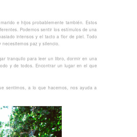
marido e hijos probablemente también. Estos
ferentes. Podemos sentir los estímulos de una
siado intensos y el tacto a flor de piel. Todo
 necesitemos paz y silencio.
 tranquilo para leer un libro, dormir en una
 todo y de todos. Encontrar un lugar en el que
ue sentimos, a lo que hacemos, nos ayuda a