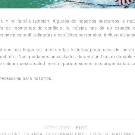
r. Y mi familia también. Algunos de nosotros buscamos la natu
és de momentos de conflicto, la música nos da un espacio d
sociales multitudinarias o conflictos personales. Incluso aislam
ual que nos hagamos nuestras las historias personales de los 
del otro. Nos quedamos encasillados durante un tiempo dándole vue
e cuidar nuestra salud mental, porque somos más propensos a suf
 necesarios para nosotros.
CATEGORIES -
BLOG
SIBILIDAD
,
CRIANZA
,
DESBORDAMIENTO
,
EMPATÍA
,
MATERNID