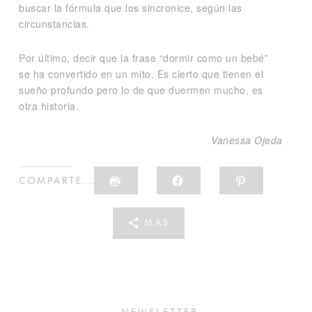
buscar la fórmula que los sincronice, según las
circunstancias.
Por último, decir que la frase “dormir como un bebé”
se ha convertido en un mito. Es cierto que tienen el
sueño profundo pero lo de que duermen mucho, es
otra historia.
Vanessa Ojeda
HAZ
HAZ
HAZ
COMPARTE...
CLIC
CLIC
CLIC
PARA
PARA
PARA
IMPRIMIR
COMPARTIR
COMPART
(SE
EN
EN
MÁS
ABRE
FACEBOOK
PINTERES
EN
(SE
(SE
UNA
ABRE
ABRE
VENTANA
EN
EN
NUEVA)
UNA
UNA
VENTANA
VENTANA
NUEVA)
NUEVA)