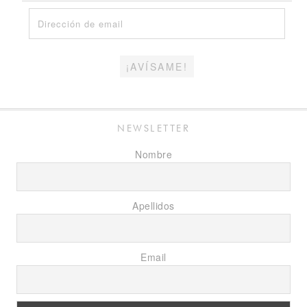
Dirección
de
email
¡AVÍSAME!
NEWSLETTER
Nombre
Apellidos
Email