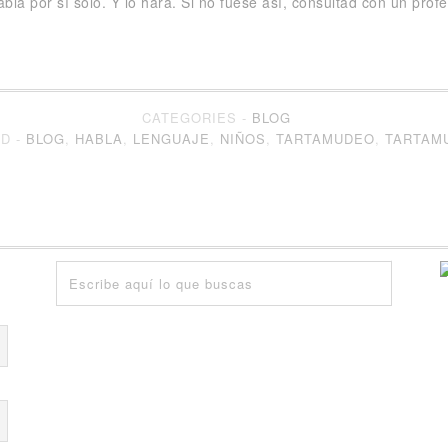
la por sí solo. Y lo hará. Si no fuese así, consultad con un profe
CATEGORIES -
BLOG
D -
BLOG
,
HABLA
,
LENGUAJE
,
NIÑOS
,
TARTAMUDEO
,
TARTAM