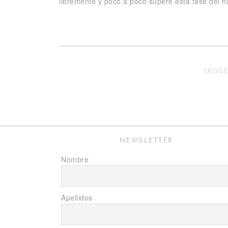
libremente y poco a poco supere esta fase del hab
TAGGE
NEWSLETTER
Nombre
Apellidos