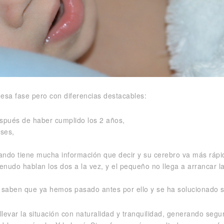
esa fase pero con diferencias destacables:
spués de haber cumplido los 2 años,
eses,
ando tiene mucha información que decir y su cerebro va más rápi
udo hablan los dos a la vez, y el pequeño no llega a arrancar la 
 saben que ya hemos pasado antes por ello y se ha solucionado s
levar la situación con naturalidad y tranquilidad, generando segu