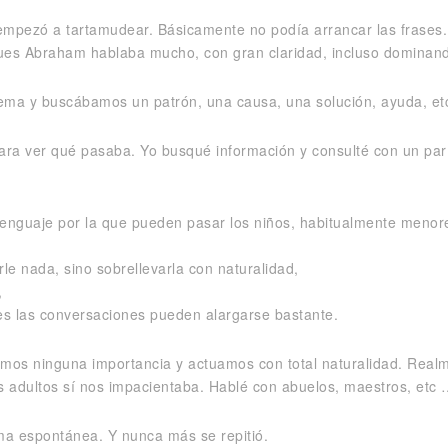
empezó a tartamudear. Básicamente no podía arrancar las frases. 
es Abraham hablaba mucho, con gran claridad, incluso dominando
 tema y buscábamos un patrón, una causa, una solución, ayuda, et
para ver qué pasaba. Yo busqué información y consulté con un par
l lenguaje por la que pueden pasar los niños, habitualmente menor
le nada, sino sobrellevarla con naturalidad,
,
es las conversaciones pueden alargarse bastante.
mos ninguna importancia y actuamos con total naturalidad. Realme
os adultos sí nos impacientaba. Hablé con abuelos, maestros, etc
ma espontánea. Y nunca más se repitió.