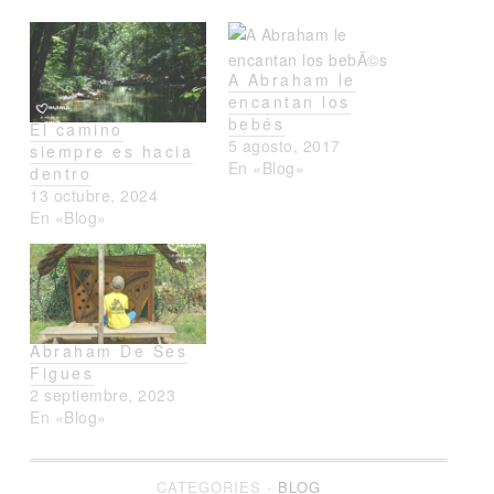
NUEVA)
UNA
UNA
VENTANA
VENTANA
NUEVA)
NUEVA)
A Abraham le
encantan los
bebés
El camino
5 agosto, 2017
siempre es hacia
En «Blog»
dentro
13 octubre, 2024
En «Blog»
Abraham De Ses
Figues
2 septiembre, 2023
En «Blog»
CATEGORIES -
BLOG