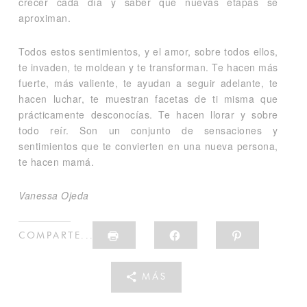
crecer cada día y saber que nuevas etapas se
aproximan.
Todos estos sentimientos, y el amor, sobre todos ellos,
te invaden, te moldean y te transforman. Te hacen más
fuerte, más valiente, te ayudan a seguir adelante, te
hacen luchar, te muestran facetas de ti misma que
prácticamente desconocías. Te hacen llorar y sobre
todo reír. Son un conjunto de sensaciones y
sentimientos que te convierten en una nueva persona,
te hacen mamá.
Vanessa Ojeda
HAZ
HAZ
HAZ
COMPARTE...
CLIC
CLIC
CLIC
PARA
PARA
PARA
IMPRIMIR
COMPARTIR
COMPART
(SE
EN
EN
MÁS
ABRE
FACEBOOK
PINTERES
EN
(SE
(SE
UNA
ABRE
ABRE
VENTANA
EN
EN