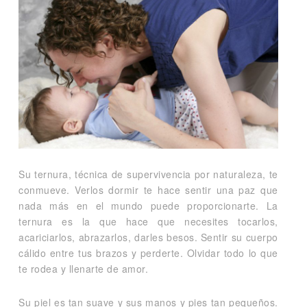
Su ternura, técnica de supervivencia por naturaleza, te
conmueve. Verlos dormir te hace sentir una paz que
nada más en el mundo puede proporcionarte. La
ternura es la que hace que necesites tocarlos,
acariciarlos, abrazarlos, darles besos. Sentir su cuerpo
cálido entre tus brazos y perderte. Olvidar todo lo que
te rodea y llenarte de amor.
Su piel es tan suave y sus manos y pies tan pequeños.